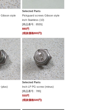
Selected Parts
 Gibson style
Pickguard screws Gibson style
inch Stainless (10)
[商品番号 : 8555]
880円
(税抜価格800円)
Selected Parts
 (plus)
Inch LP PG screw (minus)
[商品番号 : 785]
550円
(税抜価格500円)