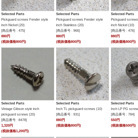
Selected Parts
Selected Parts
Selected Parts
Pickguard screws Fender style
Pickguard screws Fender style
Pickguard screws
inch Nickel (20)
inch Stainless (20)
inch Nickel (10)
[商品番号 : 475]
[商品番号 : 966]
[商品番号 : 476]
880円
880円
880円
(税抜価格800円)
(税抜価格800円)
(税抜価格800円)
Selected Parts
Selected Parts
Selected Parts
Vintage Gibson style inch
Inch TL pickguard screws (10)
Inch LP PG screw
pickguard screws (20)
[商品番号 : 931]
[商品番号 : 784]
[商品番号 : 8478]
880円
550円
1,320円
(税抜価格800円)
(税抜価格500円)
(税抜価格1,200円)