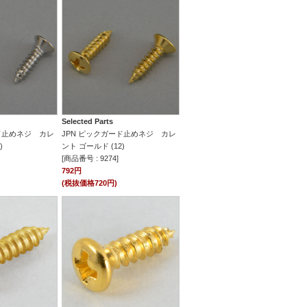
Selected Parts
ード止めネジ カレ
JPN ピックガード止めネジ カレ
)
ント ゴールド (12)
[商品番号 : 9274]
792円
(税抜価格720円)