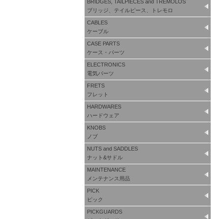
BRIDGES, TAILPIECES and TREMOLOS
ブリッジ、テイルピース、トレモロ
CABLES
ケーブル
CASE PARTS
ケース・パーツ
ELECTRONICS
電気パーツ
FRETS
フレット
HARDWARES
ハードウェア
KNOBS
ノブ
NUTS and SADDLES
ナット&サドル
MAINTENANCE
メンテナンス用品
PICK
ピック
PICKGUARDS