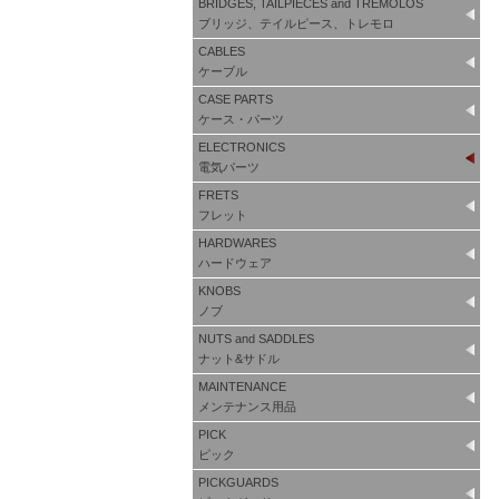
BRIDGES, TAILPIECES and TREMOLOS
ブリッジ、テイルピース、トレモロ
CABLES
ケーブル
CASE PARTS
ケース・パーツ
ELECTRONICS
電気パーツ
FRETS
フレット
HARDWARES
ハードウェア
KNOBS
ノブ
NUTS and SADDLES
ナット&サドル
MAINTENANCE
メンテナンス用品
PICK
ピック
PICKGUARDS