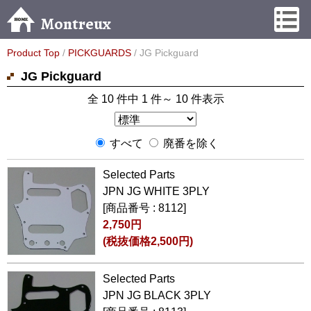
Montreux
Product Top
/
PICKGUARDS
/ JG Pickguard
JG Pickguard
全 10 件中 1 件～ 10 件表示
すべて
廃番を除く
Selected Parts
JPN JG WHITE 3PLY
[商品番号 : 8112]
2,750円
(税抜価格2,500円)
Selected Parts
JPN JG BLACK 3PLY