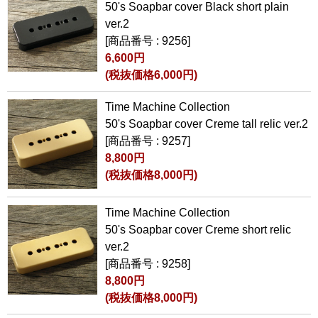
50's Soapbar cover Black short plain
ver.2
[商品番号 : 9256]
6,600円
(税抜価格6,000円)
Time Machine Collection
50's Soapbar cover Creme tall relic ver.2
[商品番号 : 9257]
8,800円
(税抜価格8,000円)
Time Machine Collection
50's Soapbar cover Creme short relic
ver.2
[商品番号 : 9258]
8,800円
(税抜価格8,000円)