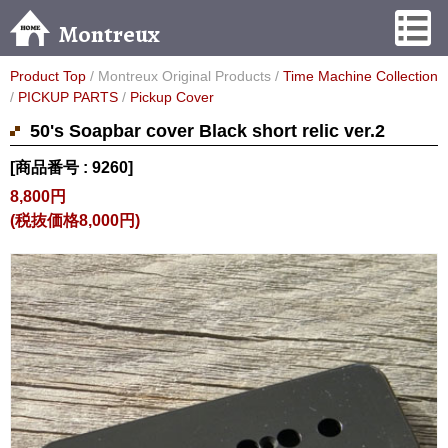
Montreux
Product Top
/ Montreux Original Products /
Time Machine Collection
/
PICKUP PARTS
/
Pickup Cover
50's Soapbar cover Black short relic ver.2
[商品番号 : 9260]
8,800円
(税抜価格8,000円)