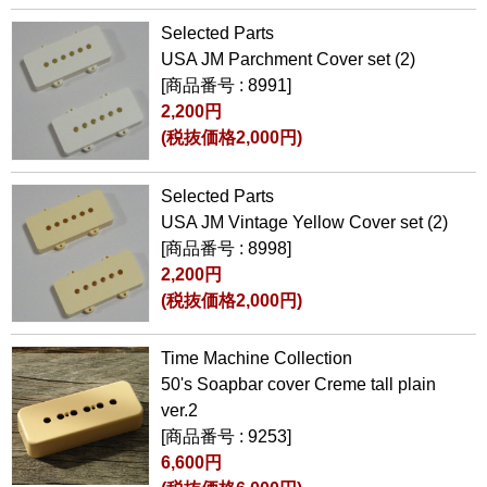
Selected Parts
USA JM Parchment Cover set (2)
[商品番号 : 8991]
2,200円
(税抜価格2,000円)
Selected Parts
USA JM Vintage Yellow Cover set (2)
[商品番号 : 8998]
2,200円
(税抜価格2,000円)
Time Machine Collection
50's Soapbar cover Creme tall plain
ver.2
[商品番号 : 9253]
6,600円