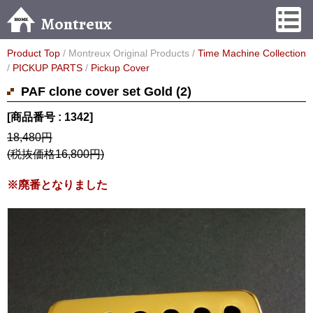
Montreux
Product Top
/ Montreux Original Products /
Time Machine Collection
/
PICKUP PARTS
/
Pickup Cover
PAF clone cover set Gold (2)
[商品番号 : 1342]
18,480円
(税抜価格16,800円)
※廃番となりました