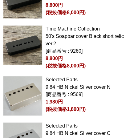
8,800円
(税抜価格8,000円)
Time Machine Collection
50's Soapbar cover Black short relic
ver.2
[商品番号 : 9260]
8,800円
(税抜価格8,000円)
Selected Parts
9.84 HB Nickel Silver cover N
[商品番号 : 9569]
1,980円
(税抜価格1,800円)
Selected Parts
9.84 HB Nickel Silver cover C