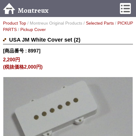
Montreux
Product Top
/ Montreux Original Products /
Selected Parts
/
PICKUP
PARTS
/
Pickup Cover
USA JM White Cover set (2)
[商品番号 : 8997]
2,200円
(税抜価格2,000円)