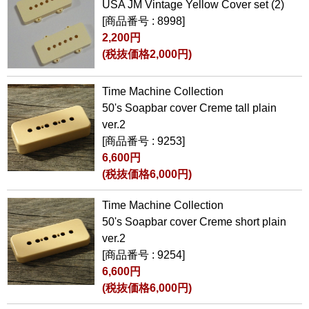
USA JM Vintage Yellow Cover set (2)
[商品番号 : 8998]
2,200円
(税抜価格2,000円)
Time Machine Collection
50's Soapbar cover Creme tall plain
ver.2
[商品番号 : 9253]
6,600円
(税抜価格6,000円)
Time Machine Collection
50's Soapbar cover Creme short plain
ver.2
[商品番号 : 9254]
6,600円
(税抜価格6,000円)