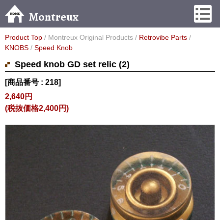
Montreux
Product Top
/ Montreux Original Products /
Retrovibe Parts
/
KNOBS
/
Speed Knob
Speed knob GD set relic (2)
[商品番号 : 218]
2,640円
(税抜価格2,400円)