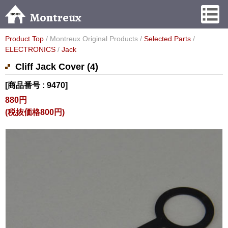
Montreux
Product Top
/ Montreux Original Products /
Selected Parts
/
ELECTRONICS
/
Jack
Cliff Jack Cover (4)
[商品番号 : 9470]
880円
(税抜価格800円)